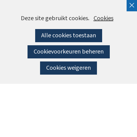
Cookies
Hier
Deze site gebruikt cookies.
Cookies
kan
toestaan?
Alle cookies toestaan
het
gebruik
Cookievoorkeuren beheren
van
cookies
Cookies weigeren
op
deze
website
worden
toegestaan
of
geweigerd.