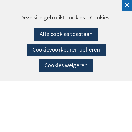
Cookies
Hier
Deze site gebruikt cookies.
Cookies
kan
toestaan?
Alle cookies toestaan
het
gebruik
Cookievoorkeuren beheren
van
cookies
Cookies weigeren
op
deze
website
worden
toegestaan
of
geweigerd.