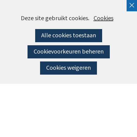
Cookies
Hier
Deze site gebruikt cookies.
Cookies
kan
toestaan?
Alle cookies toestaan
het
gebruik
Cookievoorkeuren beheren
van
cookies
Cookies weigeren
op
deze
website
worden
toegestaan
of
geweigerd.