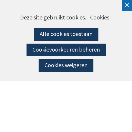
Cookies
Hier
Deze site gebruikt cookies.
Cookies
kan
toestaan?
Alle cookies toestaan
het
gebruik
Cookievoorkeuren beheren
van
cookies
Cookies weigeren
op
deze
website
worden
toegestaan
of
geweigerd.