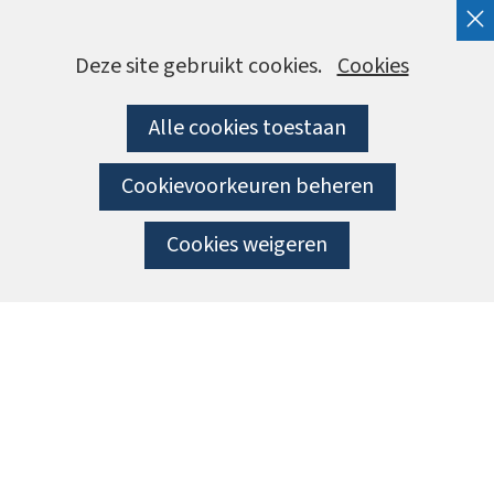
Cookies
Hier
Deze site gebruikt cookies.
Cookies
kan
toestaan?
Alle cookies toestaan
het
gebruik
Cookievoorkeuren beheren
van
cookies
Cookies weigeren
op
deze
website
worden
toegestaan
of
geweigerd.